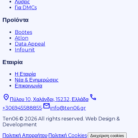
Λύσεις
Για DMCs
Προϊόντα
Boötes
Atlon
Data Appeal
Infounit
Εταιρία
Η Εταιρία
Νέα & Ενημερώσεις
Επικοινωνία
location_on
phone
Πύλου 10, Χαλάνδρι, 15232, Ελλάδα
·
mail
+306945588855
·
info@ten06.gr
Ten06 © 2026 All rights reserved. Web Design &
Development
Πολιτική Απορρήτου
·
Πολιτική Cookies
·
Διαχείριση cookies